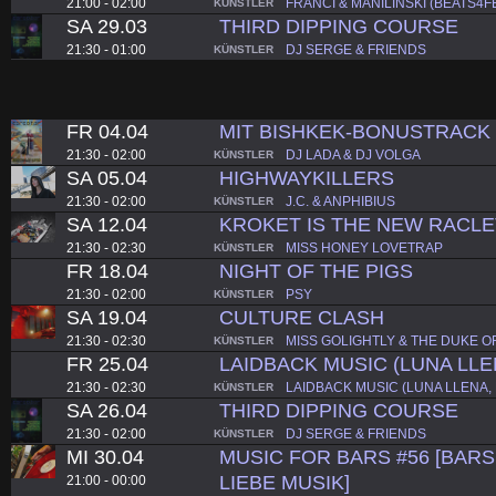
21:00 - 02:00
FRANCI & MANILINSKI (BEATS4F
KÜNSTLER
SA 29.03
THIRD DIPPING COURSE
21:30 - 01:00
DJ SERGE & FRIENDS
KÜNSTLER
FR 04.04
MIT BISHKEK-BONUSTRACK
21:30 - 02:00
DJ LADA & DJ VOLGA
KÜNSTLER
SA 05.04
HIGHWAYKILLERS
21:30 - 02:00
J.C. & ANPHIBIUS
KÜNSTLER
SA 12.04
KROKET IS THE NEW RACL
21:30 - 02:30
MISS HONEY LOVETRAP
KÜNSTLER
FR 18.04
NIGHT OF THE PIGS
21:30 - 02:00
PSY
KÜNSTLER
SA 19.04
CULTURE CLASH
21:30 - 02:30
MISS GOLIGHTLY & THE DUKE O
KÜNSTLER
FR 25.04
LAIDBACK MUSIC (LUNA LLE
21:30 - 02:30
LAIDBACK MUSIC (LUNA LLENA,
KÜNSTLER
SA 26.04
THIRD DIPPING COURSE
21:30 - 02:00
DJ SERGE & FRIENDS
KÜNSTLER
MI 30.04
MUSIC FOR BARS #56 [BARS.
LIEBE MUSIK]
21:00 - 00:00