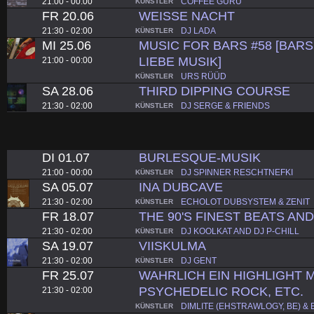
21:00 - 00:00
COFFEE GURU
KÜNSTLER
FR 20.06
WEISSE NACHT
21:30 - 02:00
DJ LADA
KÜNSTLER
MI 25.06
MUSIC FOR BARS #58 [BARS.
LIEBE MUSIK]
21:00 - 00:00
URS RÜÜD
KÜNSTLER
SA 28.06
THIRD DIPPING COURSE
21:30 - 02:00
DJ SERGE & FRIENDS
KÜNSTLER
DI 01.07
BURLESQUE-MUSIK
21:00 - 00:00
DJ SPINNER RESCHTNEFKI
KÜNSTLER
SA 05.07
INA DUBCAVE
21:30 - 02:00
ECHOLOT DUBSYSTEM & ZENIT
KÜNSTLER
FR 18.07
THE 90'S FINEST BEATS AN
21:30 - 02:00
DJ KOOLKAT AND DJ P-CHILL
KÜNSTLER
SA 19.07
VIISKULMA
21:30 - 02:00
DJ GENT
KÜNSTLER
FR 25.07
WAHRLICH EIN HIGHLIGHT MI
PSYCHEDELIC ROCK, ETC.
21:30 - 02:00
DIMLITE (EHSTRAWLOGY, BE) &
KÜNSTLER