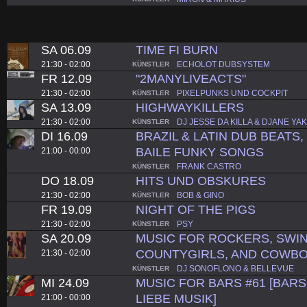
SA 06.09
TIME FI BURN
21:30 - 02:00
ECHOLOT DUBSYSTEM
KÜNSTLER
FR 12.09
"2MANYLIVEACTS"
21:30 - 02:00
PIXELPUNKS UND COCKPIT
KÜNSTLER
SA 13.09
HIGHWAYKILLERS
21:30 - 02:00
DJ JESSE DA KILLA & DJANE YAK
KÜNSTLER
DI 16.09
BRAZIL & LATIN DUB BEATS
BAILE FUNKY SONGS
21:00 - 00:00
FRANK CASTRO
KÜNSTLER
DO 18.09
HITS UND OBSKURES
21:30 - 02:00
BOB & GINO
KÜNSTLER
FR 19.09
NIGHT OF THE PIGS
21:30 - 02:00
PSY
KÜNSTLER
SA 20.09
MUSIC FOR ROCKERS, SWI
COUNTYGIRLS, AND COWBOY
21:30 - 02:00
DJ SONOFLONO & BELLEVUE
KÜNSTLER
MI 24.09
MUSIC FOR BARS #61 [BARS.
LIEBE MUSIK]
21:00 - 00:00