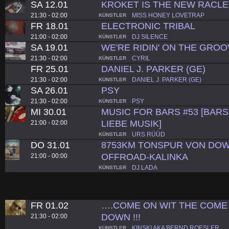
SA 12.01
KROKET IS THE NEW RACL
21:30 - 02:00
MISS HONEY LOVETRAP
KÜNSTLER
FR 18.01
ELECTRONIC TRIBAL
21:00 - 02:00
DJ SILENCE
KÜNSTLER
SA 19.01
WE'RE RIDIN' ON THE GROO
21:30 - 02:00
CYRIL
KÜNSTLER
FR 25.01
DANIEL J. PARKER (GE)
21:30 - 02:00
DANIEL J. PARKER (GE)
KÜNSTLER
SA 26.01
PSY
21:30 - 02:00
PSY
KÜNSTLER
MI 30.01
MUSIC FOR BARS #53 [BARS.
LIEBE MUSIK]
21:00 - 02:00
URS RÜÜD
KÜNSTLER
DO 31.01
8753KM TONSPUR VON DOW
OFFROAD-KALINKA
21:00 - 00:00
DJ LADA
KÜNSTLER
FR 01.02
….COME ON WIT THE COME 
DOWN !!!
21:30 - 02:00
KINSKI AKA BERND ROESLER
KÜNSTLER