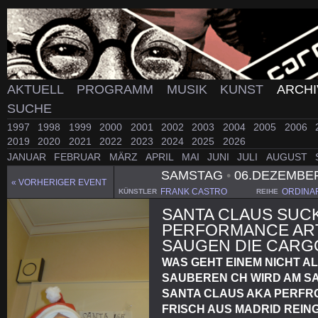
AKTUELL
PROGRAMM
MUSIK
KUNST
ARCH
SUCHE
1997
1998
1999
2000
2001
2002
2003
2004
2005
2006
2019
2020
2021
2022
2023
2024
2025
2026
JANUAR
FEBRUAR
MÄRZ
APRIL
MAI
JUNI
JULI
AUGUST
SAMSTAG
•
06.DEZEMBE
« VORHERIGER EVENT
FRANK CASTRO
ORDINA
KÜNSTLER
REIHE
SANTA CLAUS SUCKS
PERFORMANCE ART
SAUGEN DIE CARGO
WAS GEHT EINEM NICHT AL
SAUBEREN CH WIRD AM S
SANTA CLAUS AKA PERFR
FRISCH AUS MADRID REIN