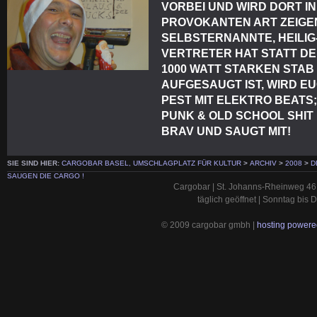
VORBEI UND WIRD DORT I
PROVOKANTEN ART ZEIGEN
SELBSTERNANNTE, HEILIG
VERTRETER HAT STATT D
1000 WATT STARKEN STAB
AUFGESAUGT IST, WIRD E
PEST MIT ELEKTRO BEATS;
PUNK & OLD SCHOOL SHIT
BRAV UND SAUGT MIT!
SIE SIND HIER:
CARGOBAR BASEL, UMSCHLAGPLATZ FÜR KULTUR
>
ARCHIV
>
2008
>
D
SAUGEN DIE CARGO !
Cargobar | St. Johanns-Rheinweg 46 
täglich geöffnet | Sonntag bis
© 2009 cargobar gmbh |
hosting powered