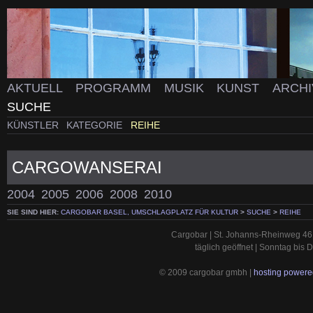
AKTUELL
PROGRAMM
MUSIK
KUNST
ARCH
SUCHE
KÜNSTLER
KATEGORIE
REIHE
CARGOWANSERAI
2004
2005
2006
2008
2010
SIE SIND HIER:
CARGOBAR BASEL, UMSCHLAGPLATZ FÜR KULTUR
>
SUCHE
>
REIHE
Cargobar | St. Johanns-Rheinweg 46 
täglich geöffnet | Sonntag bis
© 2009 cargobar gmbh |
hosting powered