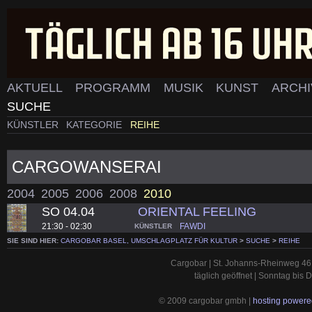
AKTUELL
PROGRAMM
MUSIK
KUNST
ARCH
SUCHE
KÜNSTLER
KATEGORIE
REIHE
CARGOWANSERAI
2004
2005
2006
2008
2010
SO 04.04
ORIENTAL FEELING
21:30 - 02:30
FAWDI
KÜNSTLER
SIE SIND HIER:
CARGOBAR BASEL, UMSCHLAGPLATZ FÜR KULTUR
>
SUCHE
>
REIHE
Cargobar | St. Johanns-Rheinweg 46 
täglich geöffnet | Sonntag bis
© 2009 cargobar gmbh |
hosting powered