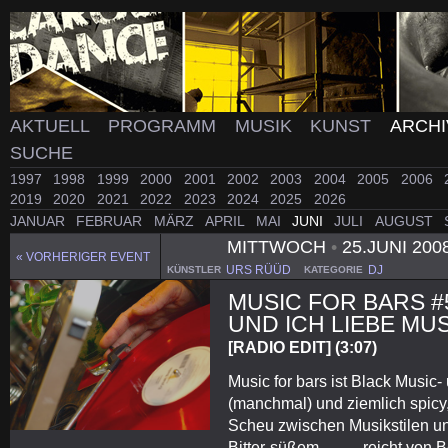
AKTUELL
PROGRAMM
MUSIK
KUNST
ARCH
SUCHE
1997
1998
1999
2000
2001
2002
2003
2004
2005
2006
2019
2020
2021
2022
2023
2024
2025
2026
JANUAR
FEBRUAR
MÄRZ
APRIL
MAI
JUNI
JULI
AUGUST
MITTWOCH
•
25.JUNI 200
« VORHERIGER EVENT
URS RÜÜD
DJ
KÜNSTLER
KATEGORIE
MUSIC FOR BARS #5
UND ICH LIEBE MUS
[RADIO EDIT] (3:07)
Music for bars ist Black Music- u
(manchmal) und ziemlich spicy,
Scheu zwischen Musikstilen 
Bitter-süßem…, — reicht von 