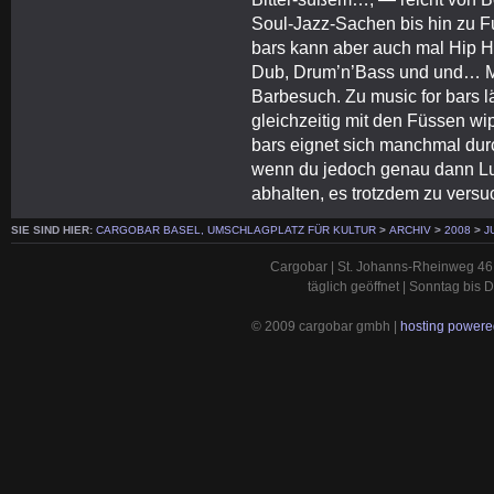
Soul-Jazz-Sachen bis hin zu Fu
bars kann aber auch mal Hip Ho
Dub, Drum’n’Bass und und… Mus
Barbesuch. Zu music for bars l
gleichzeitig mit den Füssen wi
bars eignet sich manchmal du
wenn du jedoch genau dann Lus
abhalten, es trotzdem zu versu
SIE SIND HIER:
CARGOBAR BASEL, UMSCHLAGPLATZ FÜR KULTUR
>
ARCHIV
>
2008
>
J
Cargobar | St. Johanns-Rheinweg 46 
täglich geöffnet | Sonntag bis
© 2009 cargobar gmbh |
hosting powered