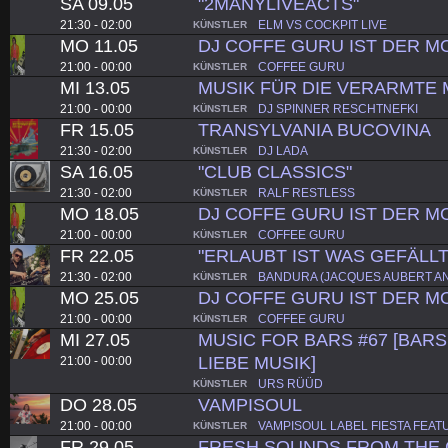
SA 09.05
"2MANYLIVEACTS"
21:30 - 02:00
ELM VS COCKPIT LIVE
KÜNSTLER
MO 11.05
DJ COFFE GURU IST DER 
21:00 - 00:00
COFFEE GURU
KÜNSTLER
MI 13.05
MUSIK FÜR DIE VERARMTE 
21:00 - 00:00
DJ SPINNER RESCHTNEFKI
KÜNSTLER
FR 15.05
TRANSYLVANIA BUCOVINA
21:30 - 02:00
DJ LADA
KÜNSTLER
SA 16.05
"CLUB CLASSICS"
21:30 - 02:00
RALF RESTLESS
KÜNSTLER
MO 18.05
DJ COFFE GURU IST DER 
21:00 - 00:00
COFFEE GURU
KÜNSTLER
FR 22.05
"ERLAUBT IST WAS GEFÄLLT
21:30 - 02:00
BANDURA (JACQUES AUBERT A
KÜNSTLER
MO 25.05
DJ COFFE GURU IST DER 
21:00 - 00:00
COFFEE GURU
KÜNSTLER
MI 27.05
MUSIC FOR BARS #67 [BARS.
LIEBE MUSIK]
21:00 - 00:00
URS RÜÜD
KÜNSTLER
DO 28.05
VAMPISOUL
21:00 - 00:00
VAMPISOUL LABEL FIESTA FEAT
KÜNSTLER
FR 29.05
FRESH SOUNDS FROM THE C