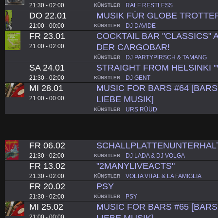
21:30 - 02:00
RALF RESTLESS
KÜNSTLER
DO 22.01
MUSIK FÜR GLOBE TROTTE
21:00 - 00:00
DJ DAVIDE
KÜNSTLER
FR 23.01
COCKTAIL BAR "CLASSICS" A
DER CARGOBAR!
21:00 - 02:00
DJ PARTYPIRSCH & TAMANG
KÜNSTLER
SA 24.01
STRAIGHT FROM HELSINKI "
21:30 - 02:00
DJ GENT
KÜNSTLER
MI 28.01
MUSIC FOR BARS #64 [BARS.
LIEBE MUSIK]
21:00 - 00:00
URS RÜÜD
KÜNSTLER
FR 06.02
SCHALLPLATTENUNTERHAL
21:30 - 02:00
DJ LADA & DJ VOLGA
KÜNSTLER
FR 13.02
"2MANYLIVEACTS"
21:30 - 02:00
VOLTA VITAL & LA FAMIGLIA
KÜNSTLER
FR 20.02
PSY
21:30 - 02:00
PSY
KÜNSTLER
MI 25.02
MUSIC FOR BARS #65 [BARS.
LIEBE MUSIK]
21:00 - 00:00