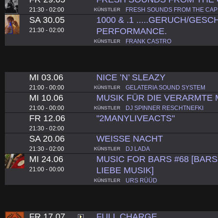
21:30 - 02:00
FRESH SOUNDS FROM THE CAPE
KÜNSTLER
SA 30.05
1000 & .1 .....GERUCH/GE
PERFORMANCE.
21:30 - 02:00
FRANK CASTRO
KÜNSTLER
MI 03.06
NICE ’N’ SLEAZY
21:00 - 00:00
GELATERIA SOUND SYSTEM
KÜNSTLER
MI 10.06
MUSIK FÜR DIE VERARMTE 
21:00 - 00:00
DJ SPINNER RESCHTNEFKI
KÜNSTLER
FR 12.06
"2MANYLIVEACTS"
21:30 - 02:00
SA 20.06
WEISSE NACHT
21:30 - 02:00
DJ LADA
KÜNSTLER
MI 24.06
MUSIC FOR BARS #68 [BARS.
LIEBE MUSIK]
21:00 - 00:00
URS RÜÜD
KÜNSTLER
FR 17.07
FULL CHARGE