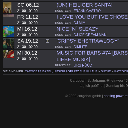
SO 06.12
(UN) HEILIGER SANTA!
21:00 - 01:00
FRANK CASTRO
KÜNSTLER
FR 11.12
I LOVE YOU BUT I'VE CHOS
21:30 - 02:00
DJ MIM
KÜNSTLER
MI 16.12
NICE `N` SLEAZY
21:00 - 01:00
DJ ICE CREAM MAN
KÜNSTLER
SA 19.12
'CRIPSY EHSTRAWLOGY'
21:30 - 02:00
DIMLITE
KÜNSTLER
MI 30.12
MUSIC FOR BARS #74 [BARS.
LIEBE MUSIK]
21:00 - 01:00
URS RÜÜD
KÜNSTLER
SIE SIND HIER:
CARGOBAR BASEL, UMSCHLAGPLATZ FÜR KULTUR
>
SUCHE
>
KATEGOR
Cargobar | St. Johanns-Rheinweg 46 
täglich geöffnet | Sonntag bis
© 2009 cargobar gmbh |
hosting powered