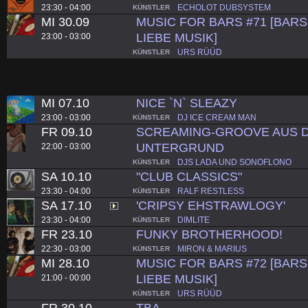
23:30 - 04:00
ECHOLOT DUBSYSTEM
KÜNSTLER
MI 30.09
MUSIC FOR BARS #71 [BARS.
LIEBE MUSIK]
23:00 - 03:00
URS RÜÜD
KÜNSTLER
MI 07.10
NICE `N` SLEAZY
23:00 - 03:00
DJ ICE CREAM MAN
KÜNSTLER
FR 09.10
SCREAMING-GROOVE AUS D
UNTERGRUND
22:00 - 03:00
DJS LADA UND SONOFLONO
KÜNSTLER
SA 10.10
"CLUB CLASSICS"
23:30 - 04:00
RALF RESTLESS
KÜNSTLER
SA 17.10
'CRIPSY EHSTRAWLOGY'
23:30 - 04:00
DIMLITE
KÜNSTLER
FR 23.10
FUNKY BROTHERHOOD!
22:30 - 03:00
MIRON & MARIUS
KÜNSTLER
MI 28.10
MUSIC FOR BARS #72 [BARS.
LIEBE MUSIK]
21:00 - 00:00
URS RÜÜD
KÜNSTLER
FR 30.10
TBA