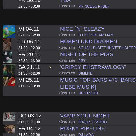
22:30 - 03:00
PRINCESS P (BE)
KÜNSTLER
MI 04.11
NICE `N` SLEAZY
22:00 - 02:00
DJ ICE CREAM MAN
KÜNSTLER
FR 06.11
HÜBEN UND DRÜBEN
21:30 - 02:00
SCHALLPLATTENUNTERHALTER
KÜNSTLER
FR 20.11
NIGHT OF THE PIGS
22:30 - 03:00
PSY
KÜNSTLER
SA 21.11
'CRIPSY EHSTRAWLOGY'
21:30 - 02:00
DIMLITE
KÜNSTLER
MI 25.11
MUSIC FOR BARS #73 [BARS.
LIEBE MUSIK]
21:00 - 00:00
URS RÜÜD
KÜNSTLER
DO 03.12
VAMPISOUL NIGHT
21:00 - 01:00
FRANK CASTRO
KÜNSTLER
FR 04.12
RUSKY PIPELINE
21:30 - 02:00
DJ LADA
KÜNSTLER