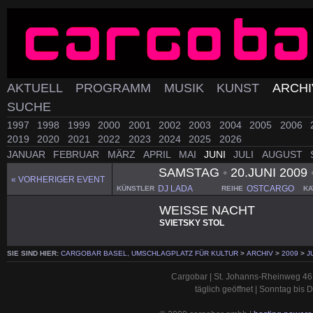
AKTUELL
PROGRAMM
MUSIK
KUNST
ARCH
SUCHE
1997
1998
1999
2000
2001
2002
2003
2004
2005
2006
2019
2020
2021
2022
2023
2024
2025
2026
JANUAR
FEBRUAR
MÄRZ
APRIL
MAI
JUNI
JULI
AUGUST
SAMSTAG
•
20.JUNI 2009
« VORHERIGER EVENT
DJ LADA
OSTCARGO
KÜNSTLER
REIHE
KA
WEISSE NACHT
SVIETSKY STOL
SIE SIND HIER:
CARGOBAR BASEL, UMSCHLAGPLATZ FÜR KULTUR
>
ARCHIV
>
2009
>
J
Cargobar | St. Johanns-Rheinweg 46 
täglich geöffnet | Sonntag bis