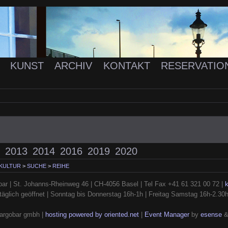
K
KUNST
ARCHIV
KONTAKT
RESERVATIO
2013
2014
2016
2019
2020
 KULTUR
>
SUCHE
>
REIHE
ar | St. Johanns-Rheinweg 46 | CH-4056 Basel | Tel Fax +41 61 321 00 72 |
täglich geöffnet | Sonntag bis Donnerstag 16h-1h | Freitag Samstag 16h-2.30
argobar gmbh |
hosting powered by oriented.net
|
Event Manager
by
esense
&