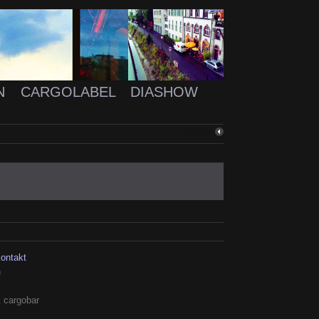
N
CARGOLABEL
DIASHOW
ZURÜCK
kontakt
h
 cargobar