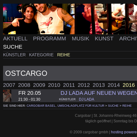
AKTUELL
PROGRAMM
MUSIK
KUNST
ARCH
SUCHE
KÜNSTLER
KATEGORIE
REIHE
OSTCARGO
2007
2008
2009
2010
2011
2012
2013
2014
2016
FR 20.05
DJ LADA AUF NEUEN WEGE
21:30 - 01:30
DJ LADA
KÜNSTLER
SIE SIND HIER:
CARGOBAR BASEL, UMSCHLAGPLATZ FÜR KULTUR
>
SUCHE
>
REIHE
Cargobar | St. Johanns-Rheinweg 46 
täglich geöffnet | Sonntag bis
© 2009 cargobar gmbh |
hosting powered