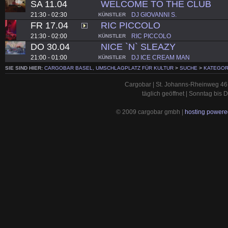
SA 11.04
WELCOME TO THE CLUB
21:30 - 02:30
DJ GIOVANNI S.
KÜNSTLER
FR 17.04
RIC PICCOLO
21:30 - 02:00
RIC PICCOLO
KÜNSTLER
DO 30.04
NICE `N` SLEAZY
21:00 - 01:00
DJ ICE CREAM MAN
KÜNSTLER
SIE SIND HIER:
CARGOBAR BASEL, UMSCHLAGPLATZ FÜR KULTUR
>
SUCHE
>
KATEGOR
Cargobar | St. Johanns-Rheinweg 46 
täglich geöffnet | Sonntag bis
© 2009 cargobar gmbh |
hosting powered