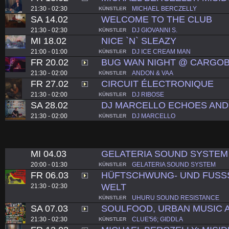
21:30 - 02:30
MICHAEL BERCZELLY
KÜNSTLER
SA 14.02
WELCOME TO THE CLUB
21:30 - 02:30
DJ GIOVANNI S.
KÜNSTLER
MI 18.02
NICE `N` SLEAZY
21:00 - 01:00
DJ ICE CREAM MAN
KÜNSTLER
FR 20.02
BUG WAN NIGHT @ CARGO
21:30 - 02:00
ANDON & VAA
KÜNSTLER
FR 27.02
CIRCUIT ÉLECTRONIQUE
21:30 - 02:00
DJ RIBOSE
KÜNSTLER
SA 28.02
DJ MARCELLO ECHOES AN
21:30 - 02:00
DJ MARCELLO
KÜNSTLER
MI 04.03
GELATERIA SOUND SYSTEM
20:00 - 01:30
GELATERIA SOUND SYSTEM
KÜNSTLER
FR 06.03
HÜFTSCHWUNG- UND FUSS
WELT
21:30 - 02:30
UHURU SOUND RESISTANCE
KÜNSTLER
SA 07.03
SOULFOOD, URBAN MUSIC 
21:30 - 02:30
CLUE'56; GIDDLA
KÜNSTLER