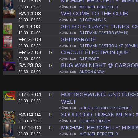
FR 13.03
MICHAEL BERCZELLY: MISI
21:30 - 02:30
MICHAEL BERCZELLY
KÜNSTLER
SA 14.03
WELCOME TO THE CLUB
21:30 - 02:30
DJ GIOVANNI S.
KÜNSTLER
MI 18.03
SELECTED JAZZY TUNES, C
19:30 - 01:00
DJ FRANK CASTRO (SPAIN)
KÜNSTLER
FR 20.03
SHITPARADE
21:00 - 02:30
DJ FRANK CASTRO & K7. (SPAIN
KÜNSTLER
FR 27.03
CIRCUIT ÉLECTRONIQUE
21:30 - 02:00
DJ RIBOSE
KÜNSTLER
SA 28.03
BUG WAN NIGHT @ CARGO
21:30 - 03:00
ANDON & VAA
KÜNSTLER
FR 03.04
HÜFTSCHWUNG- UND FUSS
WELT
21:30 - 02:30
UHURU SOUND RESISTANCE
KÜNSTLER
SA 04.04
SOULFOOD, URBAN MUSIC 
21:30 - 02:30
CLUE'56; GIDDLA
KÜNSTLER
FR 10.04
MICHAEL BERCZELLY: MISI
21:30 - 02:30
MICHAEL BERCZELLY
KÜNSTLER