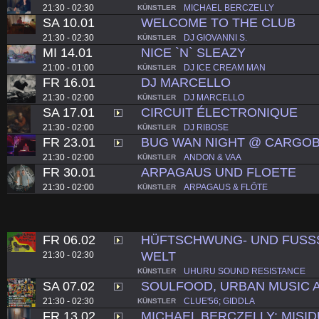
21:30 - 02:30
MICHAEL BERCZELLY
KÜNSTLER
SA 10.01
WELCOME TO THE CLUB
21:30 - 02:30
DJ GIOVANNI S.
KÜNSTLER
MI 14.01
NICE `N` SLEAZY
21:00 - 01:00
DJ ICE CREAM MAN
KÜNSTLER
FR 16.01
DJ MARCELLO
21:30 - 02:00
DJ MARCELLO
KÜNSTLER
SA 17.01
CIRCUIT ÉLECTRONIQUE
21:30 - 02:00
DJ RIBOSE
KÜNSTLER
FR 23.01
BUG WAN NIGHT @ CARGO
21:30 - 02:00
ANDON & VAA
KÜNSTLER
FR 30.01
ARPAGAUS UND FLOETE
21:30 - 02:00
ARPAGAUS & FLÖTE
KÜNSTLER
FR 06.02
HÜFTSCHWUNG- UND FUSS
WELT
21:30 - 02:30
UHURU SOUND RESISTANCE
KÜNSTLER
SA 07.02
SOULFOOD, URBAN MUSIC 
21:30 - 02:30
CLUE'56; GIDDLA
KÜNSTLER
FR 13.02
MICHAEL BERCZELLY: MISI