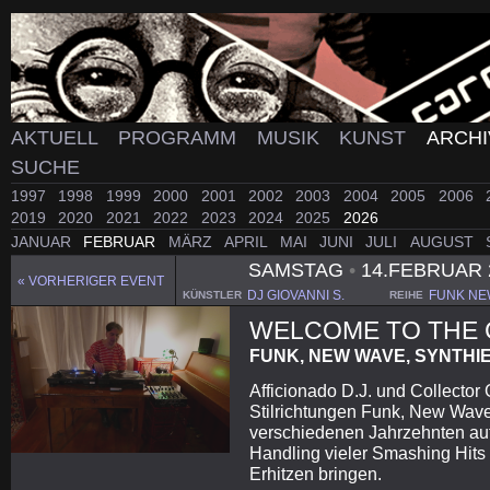
AKTUELL
PROGRAMM
MUSIK
KUNST
ARCH
SUCHE
1997
1998
1999
2000
2001
2002
2003
2004
2005
2006
2019
2020
2021
2022
2023
2024
2025
2026
JANUAR
FEBRUAR
MÄRZ
APRIL
MAI
JUNI
JULI
AUGUST
SAMSTAG
•
14.FEBRUAR 
« VORHERIGER EVENT
DJ GIOVANNI S.
FUNK NE
KÜNSTLER
REIHE
WELCOME TO THE 
FUNK, NEW WAVE, SYNTHI
Afficionado D.J. und Collector 
Stilrichtungen Funk, New Wave
verschiedenen Jahrzehnten auf
Handling vieler Smashing Hits
Erhitzen bringen.