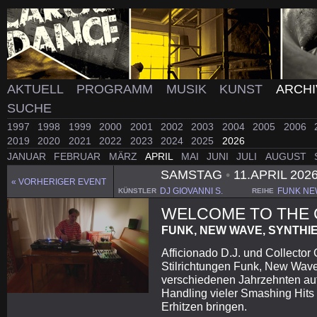
AKTUELL
PROGRAMM
MUSIK
KUNST
ARCH
SUCHE
1997
1998
1999
2000
2001
2002
2003
2004
2005
2006
2019
2020
2021
2022
2023
2024
2025
2026
JANUAR
FEBRUAR
MÄRZ
APRIL
MAI
JUNI
JULI
AUGUST
SAMSTAG
•
11.APRIL 202
« VORHERIGER EVENT
DJ GIOVANNI S.
FUNK NE
KÜNSTLER
REIHE
WELCOME TO THE 
FUNK, NEW WAVE, SYNTHI
Afficionado D.J. und Collector 
Stilrichtungen Funk, New Wave
verschiedenen Jahrzehnten auf
Handling vieler Smashing Hits
Erhitzen bringen.