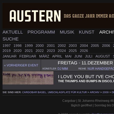
AKTUELL
PROGRAMM
MUSIK
KUNST
ARCH
SUCHE
1997
1998
1999
2000
2001
2002
2003
2004
2005
2006
2019
2020
2021
2022
2023
2024
2025
2026
JANUAR
FEBRUAR
MÄRZ
APRIL
MAI
JUNI
JULI
AUGUST
FREITAG
•
11.DEZEMBER
« VORHERIGER EVENT
DJ MIM
NUR HANDGEPÄ
KÜNSTLER
REIHE
I LOVE YOU BUT I'VE C
THE THUMPS AND BUMPS IN DISCO, 
SIE SIND HIER:
CARGOBAR BASEL, UMSCHLAGPLATZ FÜR KULTUR
>
ARCHIV
>
2009
>
D
Cargobar | St. Johanns-Rheinweg 46 
täglich geöffnet | Sonntag bis