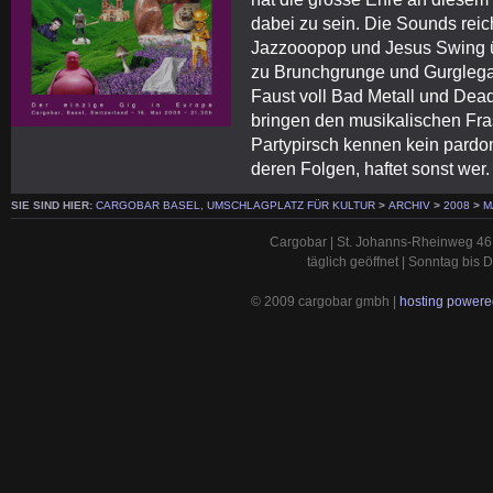
dabei zu sein. Die Sounds rei
Jazzooopop und Jesus Swing üb
zu Brunchgrunge und Gurglega
Faust voll Bad Metall und De
bringen den musikalischen Fr
Partypirsch kennen kein pardo
deren Folgen, haftet sonst we
SIE SIND HIER:
CARGOBAR BASEL, UMSCHLAGPLATZ FÜR KULTUR
>
ARCHIV
>
2008
>
M
Cargobar | St. Johanns-Rheinweg 46 
täglich geöffnet | Sonntag bis
© 2009 cargobar gmbh |
hosting powered