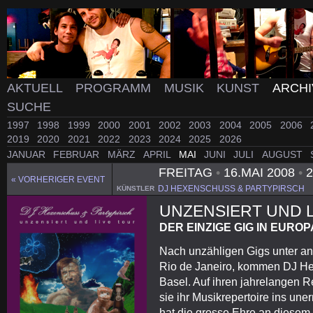
AKTUELL
PROGRAMM
MUSIK
KUNST
ARCH
SUCHE
1997
1998
1999
2000
2001
2002
2003
2004
2005
2006
2019
2020
2021
2022
2023
2024
2025
2026
JANUAR
FEBRUAR
MÄRZ
APRIL
MAI
JUNI
JULI
AUGUST
FREITAG
•
16.MAI 2008
•
2
« VORHERIGER EVENT
DJ HEXENSCHUSS & PARTYPIRSCH
KÜNSTLER
UNZENSIERT UND 
DER EINZIGE GIG IN EUROP
Nach unzähligen Gigs unter an
Rio de Janeiro, kommen DJ He
Basel. Auf ihren jahrelangen R
sie ihr Musikrepertoire ins une
hat die grosse Ehre an diesem