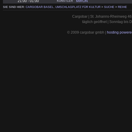
21:00 - 01:00
MIRON
KÜNSTLER
SIE SIND HIER:
CARGOBAR BASEL, UMSCHLAGPLATZ FÜR KULTUR
>
SUCHE
>
REIHE
Cargobar | St. Johanns-Rheinweg 46 
täglich geöffnet | Sonntag bis
© 2009 cargobar gmbh |
hosting powered