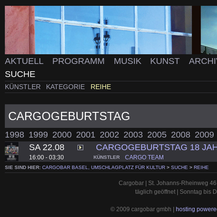
AKTUELL
PROGRAMM
MUSIK
KUNST
ARCH
SUCHE
KÜNSTLER
KATEGORIE
REIHE
CARGOGEBURTSTAG
1998
1999
2000
2001
2002
2003
2005
2008
2009
SA 22.08
CARGOGEBURTSTAG 18 JA
16:00 - 03:30
CARGO TEAM
KÜNSTLER
SIE SIND HIER:
CARGOBAR BASEL, UMSCHLAGPLATZ FÜR KULTUR
>
SUCHE
>
REIHE
Cargobar | St. Johanns-Rheinweg 46 
täglich geöffnet | Sonntag bis
© 2009 cargobar gmbh |
hosting powered