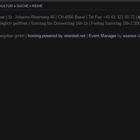
 KULTUR
>
SUCHE
>
REIHE
ar | St. Johanns-Rheinweg 46 | CH-4056 Basel | Tel Fax +41 61 321 00 72 |
täglich geöffnet | Sonntag bis Donnerstag 16h-1h | Freitag Samstag 16h-2.30
argobar gmbh |
hosting powered by oriented.net
|
Event Manager
by
esense
&