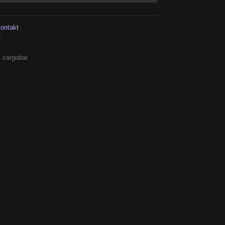
kontakt
h
 cargobar