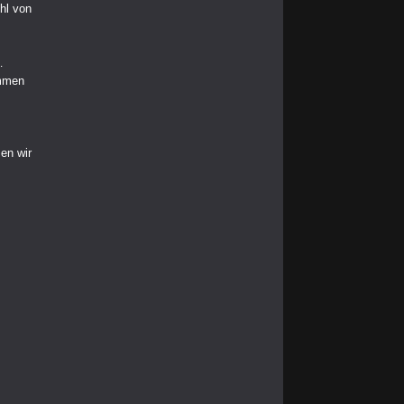
hl von
…
ommen
en wir