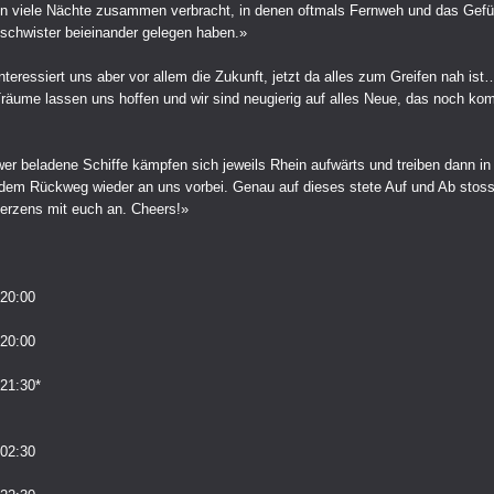
en viele Nächte zusammen verbracht, in denen oftmals Fernweh und das Gefü
chwister beieinander gelegen haben.»
interessiert uns aber vor allem die Zukunft, jetzt da alles zum Greifen nah ist
Träume lassen uns hoffen und wir sind neugierig auf alles Neue, das noch k
er beladene Schiffe kämpfen sich jeweils Rhein aufwärts und treiben dann in
f dem Rückweg wieder an uns vorbei. Genau auf dieses stete Auf und Ab stoss
Herzens mit euch an. Cheers!»
20:00
20:00
21:30*
02:30