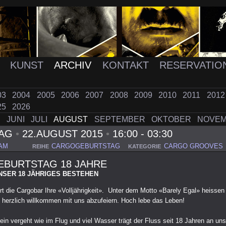
K
KUNST
ARCHIV
KONTAKT
RESERVATIO
03
2004
2005
2006
2007
2008
2009
2010
2011
201
25
2026
I
JUNI
JULI
AUGUST
SEPTEMBER
OKTOBER
NOVE
TAG
•
22.AUGUST 2015
•
16:00 - 03:30
AM
CARGOGEBURTSTAG
CARGO GROOVES
REIHE
KATEGORIE
BURTSTAG 18 JAHRE
NSER 18 JÄHRIGES BESTEHEN
rt die Cargobar Ihre «Volljährigkeit». Unter dem Motto «Barely Egal» heissen 
s] herzlich willkommen mit uns abzufeiern. Hoch lebe das Leben!
in vergeht wie im Flug und viel Wasser trägt der Fluss seit 18 Jahren an uns