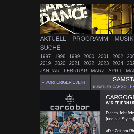
AKTUELL
PROGRAMM
MUSI
SUCHE
1997
1998
1999
2000
2001
2002
20
2019
2020
2021
2022
2023
2024
20
JANUAR
FEBRUAR
MÄRZ
APRIL
MA
SAMS
« VORHERIGER EVENT
CARGO TE
KÜNSTLER
CARGOGE
WIR FEIERN U
Dieses Jahr feie
[und alle Style
«Die Zeit am Rhe