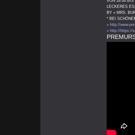
VON 18:00 BIS 
LECKERES ES
BY « MRS. BU
* BEI SCHÖN
» http://www.pr
» http://https:/
PREMURS