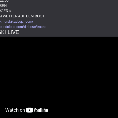
22:30
SEN
RGER »
EM WETTER AUF DEM BOOT
ekmurskikavbojci.com/
/soundcloud.com/djribose/tracks
KI LIVE