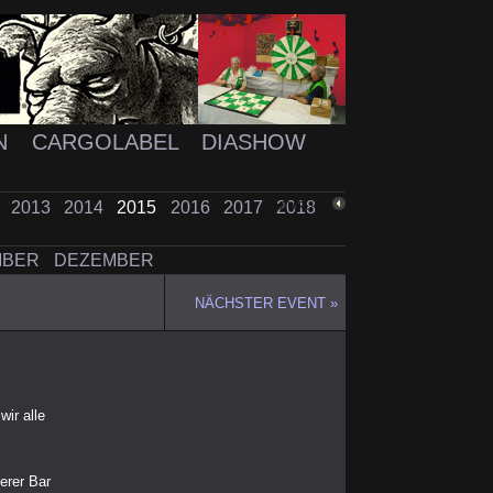
N
CARGOLABEL
DIASHOW
2
2013
2014
2015
2016
2017
2018
ZURÜCK
MBER
DEZEMBER
NÄCHSTER EVENT »
wir alle
erer Bar