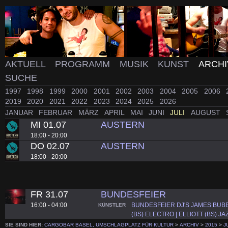
AKTUELL
PROGRAMM
MUSIK
KUNST
ARCH
SUCHE
1997
1998
1999
2000
2001
2002
2003
2004
2005
2006
2019
2020
2021
2022
2023
2024
2025
2026
JANUAR
FEBRUAR
MÄRZ
APRIL
MAI
JUNI
JULI
AUGUST
MI 01.07
AUSTERN
18:00 - 20:00
DO 02.07
AUSTERN
18:00 - 20:00
FR 31.07
BUNDESFEIER
16:00 - 04:00
BUNDESFEIER DJ'S JAMES BUBB
KÜNSTLER
(BS) ELECTRO | ELLIOTT (BS) J
SIE SIND HIER:
CARGOBAR BASEL, UMSCHLAGPLATZ FÜR KULTUR
>
ARCHIV
>
2015
>
J