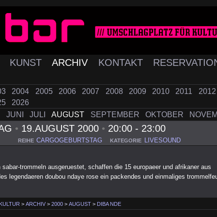
K
KUNST
ARCHIV
KONTAKT
RESERVATIO
03
2004
2005
2006
2007
2008
2009
2010
2011
201
25
2026
I
JUNI
JULI
AUGUST
SEPTEMBER
OKTOBER
NOVE
TAG
•
19.AUGUST 2000
•
20:00 - 23:00
CARGOGEBURTSTAG
LIVESOUND
REIHE
KATEGORIE
en sabar-trommeln ausgeruestet, schaffen die 15 europaeer und afrikaner aus
es legendaeren doubou ndaye rose ein packendes und einmaliges trommelfe
 KULTUR
>
ARCHIV
>
2000
>
AUGUST
>
DIBA NDE