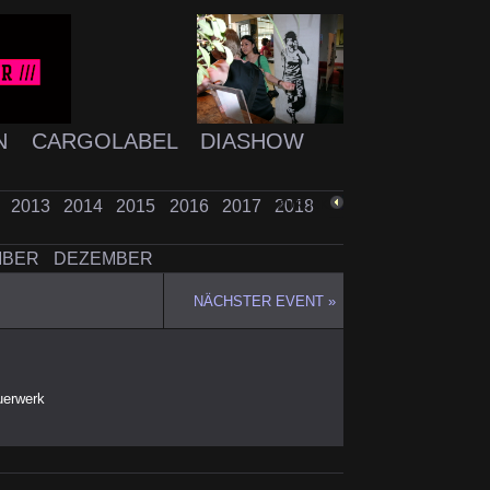
N
CARGOLABEL
DIASHOW
2
2013
2014
2015
2016
2017
2018
ZURÜCK
MBER
DEZEMBER
NÄCHSTER EVENT »
uerwerk