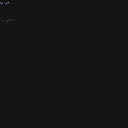
kontakt
h
 cargobar