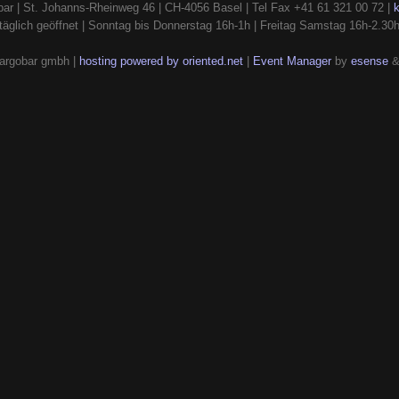
ar | St. Johanns-Rheinweg 46 | CH-4056 Basel | Tel Fax +41 61 321 00 72 |
täglich geöffnet | Sonntag bis Donnerstag 16h-1h | Freitag Samstag 16h-2.30
argobar gmbh |
hosting powered by oriented.net
|
Event Manager
by
esense
&