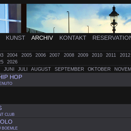
K
KUNST
ARCHIV
KONTAKT
RESERVATIO
03
2004
2005
2006
2007
2008
2009
2010
2011
201
25
2026
I
JUNI
JULI
AUGUST
SEPTEMBER
OKTOBER
NOVE
HIP HOP
ENUTO
S
NT CLUB
GOLO
U BOEMLE