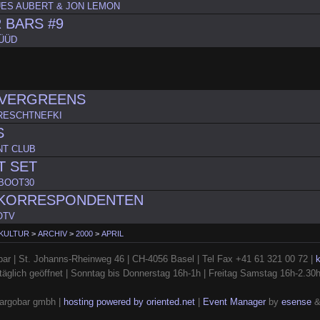
ES AUBERT & JON LEMON
 BARS #9
ÜÜD
EVERGREENS
 RESCHTNEFKI
S
NT CLUB
T SET
BOOT30
KORRESPONDENTEN
OTV
 KULTUR
>
ARCHIV
>
2000
>
APRIL
ar | St. Johanns-Rheinweg 46 | CH-4056 Basel | Tel Fax +41 61 321 00 72 |
täglich geöffnet | Sonntag bis Donnerstag 16h-1h | Freitag Samstag 16h-2.30
argobar gmbh |
hosting powered by oriented.net
|
Event Manager
by
esense
&