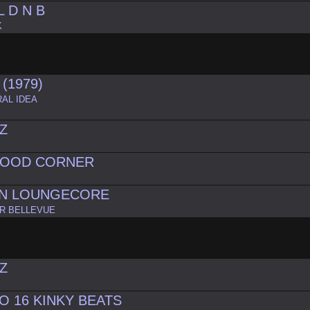
 D N B
K
(1979)
AL IDEA
Z
N
 FOOD CORNER
TIN LOUNGECORE
R BELLEVUE
Z
N
 16 KINKY BEATS