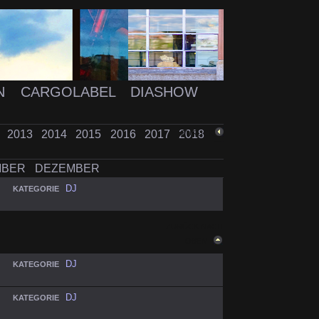
N
CARGOLABEL
DIASHOW
2
2013
2014
2015
2016
2017
2018
ZURÜCK
MBER
DEZEMBER
DJ
KATEGORIE
ZURÜCK NACH
OBEN
DJ
KATEGORIE
DJ
KATEGORIE