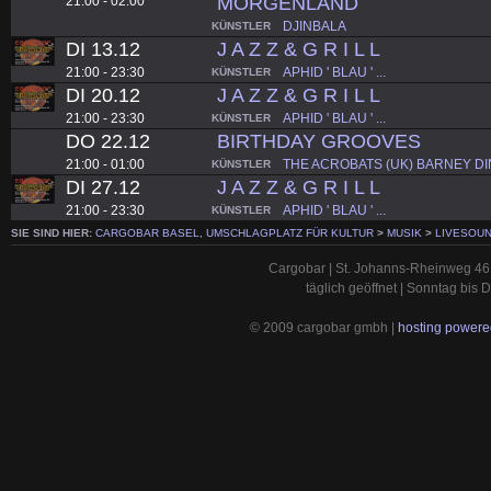
MORGENLAND
21:00 - 02:00
DJINBALA
KÜNSTLER
DI 13.12
J A Z Z & G R I L L
21:00 - 23:30
APHID ' BLAU ' ...
KÜNSTLER
DI 20.12
J A Z Z & G R I L L
21:00 - 23:30
APHID ' BLAU ' ...
KÜNSTLER
DO 22.12
BIRTHDAY GROOVES
21:00 - 01:00
THE ACROBATS (UK) BARNEY DINE
KÜNSTLER
DI 27.12
J A Z Z & G R I L L
21:00 - 23:30
APHID ' BLAU ' ...
KÜNSTLER
SIE SIND HIER:
CARGOBAR BASEL, UMSCHLAGPLATZ FÜR KULTUR
>
MUSIK
>
LIVESOU
Cargobar | St. Johanns-Rheinweg 46 
täglich geöffnet | Sonntag bis
© 2009 cargobar gmbh |
hosting powered