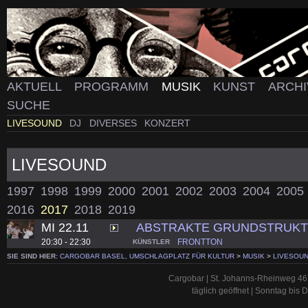
AKTUELL
PROGRAMM
MUSIK
KUNST
ARCH
SUCHE
LIVESOUND
DJ
DIVERSES
KONZERT
LIVESOUND
1997
1998
1999
2000
2001
2002
2003
2004
2005
2016
2017
2018
2019
MI 22.11
ABSTRAKTE GRUNDSTRUK
20:30 - 22:30
FRONTTON
KÜNSTLER
SIE SIND HIER:
CARGOBAR BASEL, UMSCHLAGPLATZ FÜR KULTUR
>
MUSIK
>
LIVESOU
Cargobar | St. Johanns-Rheinweg 46 
täglich geöffnet | Sonntag bis