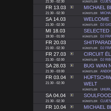
21:30 - 02:30
CLUE'5
KÜNSTLER
FR 13.03
MICHAEL B
21:30 - 02:30
MICHA
KÜNSTLER
SA 14.03
WELCOME 
21:30 - 02:30
DJ GI
KÜNSTLER
MI 18.03
SELECTED 
19:30 - 01:00
DJ FR
KÜNSTLER
FR 20.03
SHITPARA
21:00 - 02:30
DJ FR
KÜNSTLER
FR 27.03
CIRCUIT É
21:30 - 02:00
DJ RI
KÜNSTLER
SA 28.03
BUG WAN 
21:30 - 03:00
ANDON
KÜNSTLER
FR 03.04
HÜFTSCHW
21:30 - 02:30
WELT
UHURU
KÜNSTLER
SA 04.04
SOULFOOD
21:30 - 02:30
CLUE'5
KÜNSTLER
FR 10.04
MICHAEL B