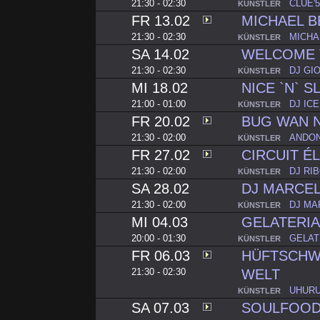
21:30 - 02:30
CLUE'5
KÜNSTLER
FR 13.02
MICHAEL B
21:30 - 02:30
MICHA
KÜNSTLER
SA 14.02
WELCOME 
21:30 - 02:30
DJ GI
KÜNSTLER
MI 18.02
NICE `N` S
21:00 - 01:00
DJ IC
KÜNSTLER
FR 20.02
BUG WAN 
21:30 - 02:00
ANDON
KÜNSTLER
FR 27.02
CIRCUIT É
21:30 - 02:00
DJ RI
KÜNSTLER
SA 28.02
DJ MARCE
21:30 - 02:00
DJ MA
KÜNSTLER
MI 04.03
GELATERI
20:00 - 01:30
GELAT
KÜNSTLER
FR 06.03
HÜFTSCHW
21:30 - 02:30
WELT
UHURU
KÜNSTLER
SA 07.03
SOULFOOD