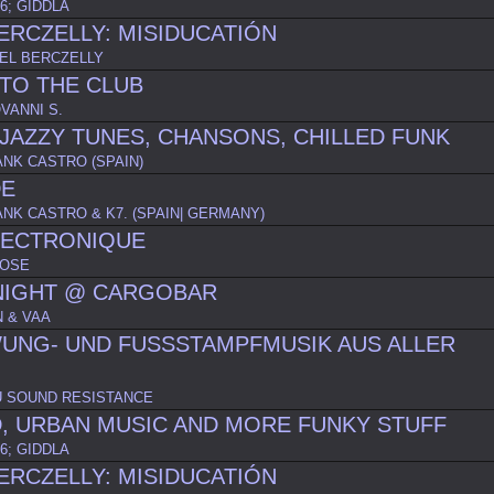
6; GIDDLA
ERCZELLY: MISIDUCATIÓN
EL BERCZELLY
TO THE CLUB
OVANNI S.
JAZZY TUNES, CHANSONS, CHILLED FUNK
ANK CASTRO (SPAIN)
DE
ANK CASTRO & K7. (SPAIN| GERMANY)
LECTRONIQUE
BOSE
NIGHT @ CARGOBAR
 & VAA
UNG- UND FUSSSTAMPFMUSIK AUS ALLER
 SOUND RESISTANCE
, URBAN MUSIC AND MORE FUNKY STUFF
6; GIDDLA
ERCZELLY: MISIDUCATIÓN