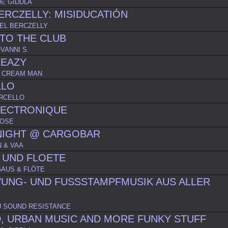
6; GIDDLA
ERCZELLY: MISIDUCATIÓN
EL BERCZELLY
TO THE CLUB
OVANNI S.
LEAZY
E CREAM MAN
LLO
RCELLO
LECTRONIQUE
BOSE
NIGHT @ CARGOBAR
 & VAA
 UND FLOETE
AUS & FLÖTE
UNG- UND FUSSSTAMPFMUSIK AUS ALLER
 SOUND RESISTANCE
, URBAN MUSIC AND MORE FUNKY STUFF