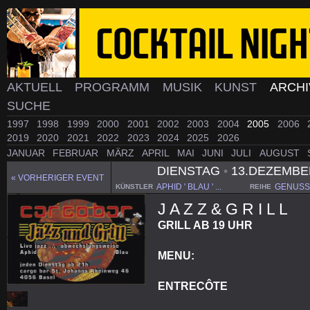
AKTUELL
PROGRAMM
MUSIK
KUNST
ARCH
SUCHE
1997
1998
1999
2000
2001
2002
2003
2004
2005
2006
2019
2020
2021
2022
2023
2024
2025
2026
JANUAR
FEBRUAR
MÄRZ
APRIL
MAI
JUNI
JULI
AUGUST
DIENSTAG
•
13.DEZEMBE
« VORHERIGER EVENT
APHID ' BLAU ' ...
GENUSS
KÜNSTLER
REIHE
J A Z Z & G R I L L
GRILL AB 19 UHR
MENU:
ENTRECÔTE