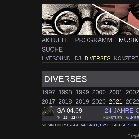
AKTUELL
PROGRAMM
MUSI
SUCHE
LIVESOUND
DJ
DIVERSES
KONZERT
DIVERSES
1997
1998
1999
2000
2001
200
2017
2018
2019
2020
2021
202
SA 04.09
24 JAHRE
16:00 - 03:00
VARIO
KÜNSTLER
SIE SIND HIER:
CARGOBAR BASEL, UMSCHLAGPLATZ FÜR
Cargob