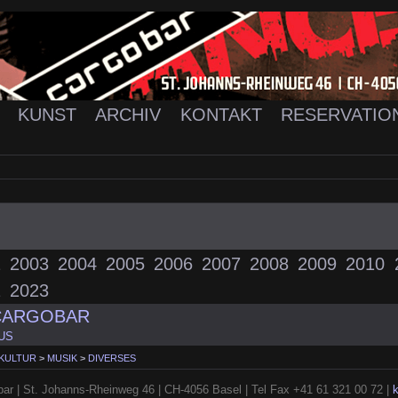
K
KUNST
ARCHIV
KONTAKT
RESERVATIO
2
2003
2004
2005
2006
2007
2008
2009
2010
2
2023
 CARGOBAR
US
 KULTUR
>
MUSIK
>
DIVERSES
ar | St. Johanns-Rheinweg 46 | CH-4056 Basel | Tel Fax +41 61 321 00 72 |