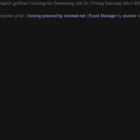
täglich geöffnet | Sonntag bis Donnerstag 16h-1h | Freitag Samstag 16h-2.30
argobar gmbh |
hosting powered by oriented.net
|
Event Manager
by
esense
&