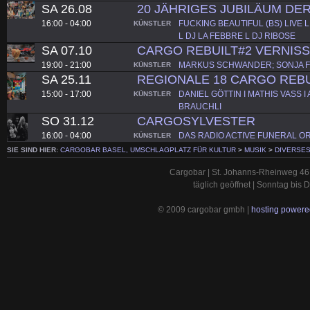
SA 26.08
20 JÄHRIGES JUBILÄUM D
16:00 - 04:00
FUCKING BEAUTIFUL (BS) LIVE L
KÜNSTLER
L DJ LA FEBBRE L DJ RIBOSE
SA 07.10
CARGO REBUILT#2 VERNIS
19:00 - 21:00
MARKUS SCHWANDER; SONJA 
KÜNSTLER
SA 25.11
REGIONALE 18 CARGO REBU
15:00 - 17:00
DANIEL GÖTTIN I MATHIS VASS 
KÜNSTLER
BRAUCHLI
SO 31.12
CARGOSYLVESTER
16:00 - 04:00
DAS RADIO ACTIVE FUNERAL OR
KÜNSTLER
SIE SIND HIER:
CARGOBAR BASEL, UMSCHLAGPLATZ FÜR KULTUR
>
MUSIK
>
DIVERSE
Cargobar | St. Johanns-Rheinweg 46 
täglich geöffnet | Sonntag bis
© 2009 cargobar gmbh |
hosting powered