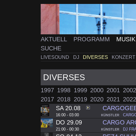
AKTUELL
PROGRAMM
MUSI
SUCHE
LIVESOUND
DJ
DIVERSES
KONZERT
DIVERSES
1997
1998
1999
2000
2001
200
2017
2018
2019
2020
2021
202
SA 20.08
CARGOGEB
16:00 - 03:00
CARG
KÜNSTLER
DO 29.09
CARGO AR
21:00 - 00:30
DJ FR
KÜNSTLER