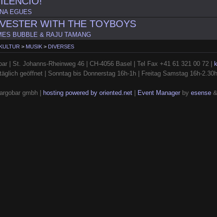
ILENCIO!
NA EGUES
VESTER WITH THE TOYBOYS
MES BUBBLE & RAJU TAMANG
 KULTUR
>
MUSIK
>
DIVERSES
ar | St. Johanns-Rheinweg 46 | CH-4056 Basel | Tel Fax +41 61 321 00 72 |
täglich geöffnet | Sonntag bis Donnerstag 16h-1h | Freitag Samstag 16h-2.30
argobar gmbh |
hosting powered by oriented.net
|
Event Manager
by
esense
&