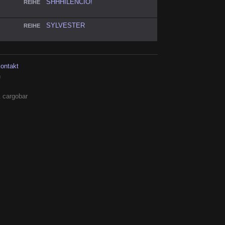
SHHHILENCIO!
REIHE
SYLVESTER
REIHE
kontakt
h
 cargobar