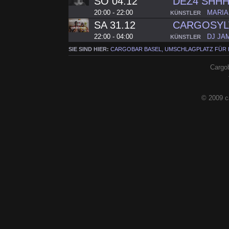
SO 04.12
DEZ4 SHHH
20:00 - 22:00
MARIA
KÜNSTLER
SA 31.12
CARGOSYL
22:00 - 04:00
DJ JA
KÜNSTLER
SIE SIND HIER:
CARGOBAR BASEL, UMSCHLAGPLATZ FÜR
Cargob
© 2009 c