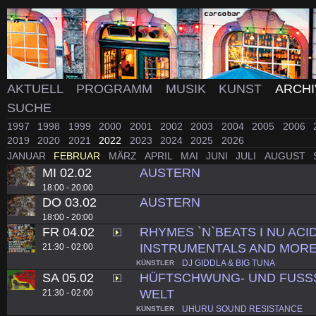
AKTUELL
PROGRAMM
MUSIK
KUNST
ARCH
SUCHE
1997
1998
1999
2000
2001
2002
2003
2004
2005
2006
2019
2020
2021
2022
2023
2024
2025
2026
JANUAR
FEBRUAR
MÄRZ
APRIL
MAI
JUNI
JULI
AUGUST
MI 02.02
AUSTERN
18:00 - 20:00
DO 03.02
AUSTERN
18:00 - 20:00
FR 04.02
RHYMES `N`BEATS I NU ACID
INSTRUMENTALS AND MORE
21:30 - 02:00
DJ GIDDLA & BIG TUNA
KÜNSTLER
SA 05.02
HÜFTSCHWUNG- UND FUSS
WELT
21:30 - 02:00
UHURU SOUND RESISTANCE
KÜNSTLER