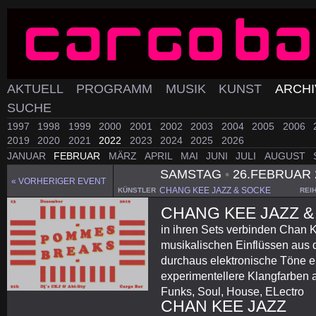
AKTUELL
PROGRAMM
MUSIK
KUNST
ARCH
SUCHE
1997
1998
1999
2000
2001
2002
2003
2004
2005
2006
2019
2020
2021
2022
2023
2024
2025
2026
JANUAR
FEBRUAR
MÄRZ
APRIL
MAI
JUNI
JULI
AUGUST
SAMSTAG
•
26.FEBRUAR 
« VORHERIGER EVENT
CHANG KEE JAZZ & SOCKE
KÜNSTLER
REI
CHANG KEE JAZZ 
in ihren Sets verbinden Chan 
musikalischen Einflüssen aus 
durchaus elektronische Töne ei
experimentellere Klangfarben
Funks, Soul, House, ELectro
CHAN KEE JAZZ