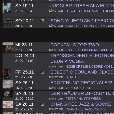
21:30 - 02:30
DJ RIBOSE
KÜNSTLER
SA 19.11
JUGGLER FRESH AKA EL F
21:30 - 02:30
JUGGLER FRESH AKA EL FRESK
KÜNSTLER
SO 20.11
SONG YI JEON AND FABIO 
20:00 - 22:00
SONG YI JEON AND FABIO GOUV
KÜNSTLER
MI 23.11
COCKTAILS FOR TWO
21:00 - 00:00
LOU ELIAS BIHLER MICHAEL GI
KÜNSTLER
DO 24.11
TRANSCENDENT ELECTRONIC
CEDRIK VOGEL
21:00 - 01:00
NOISE OF TIME & CEDRIK VOGE
KÜNSTLER
FR 25.11
ECLECTIC SOUL AND CLASS
21:30 - 02:00
DJ PHASE
KÜNSTLER
SA 26.11
ERÖFFNUNG REGIONALE23
16:30 - 23:00
VARIOUS ARTISTS
KÜNSTLER
SA 26.11
DER TRÄUMER „GHOST“ DJ
21:00 - 22:30
PETER PHILIPPE WEISS
KÜNSTLER
SA 26.11
CHANG KEE JAZZ & SOCKE
21:30 - 02:30
CHANG KEE JAZZ & SOCKE
KÜNSTLER