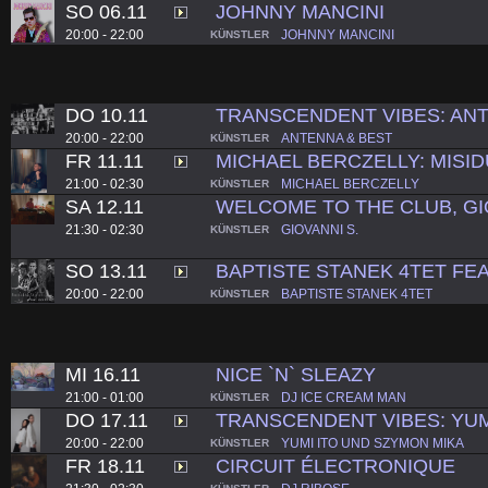
SO 06.11
JOHNNY MANCINI
20:00 - 22:00
JOHNNY MANCINI
KÜNSTLER
DO 10.11
TRANSCENDENT VIBES: ANT
20:00 - 22:00
ANTENNA & BEST
KÜNSTLER
FR 11.11
MICHAEL BERCZELLY: MISI
21:00 - 02:30
MICHAEL BERCZELLY
KÜNSTLER
SA 12.11
WELCOME TO THE CLUB, GI
21:30 - 02:30
GIOVANNI S.
KÜNSTLER
SO 13.11
BAPTISTE STANEK 4TET FE
20:00 - 22:00
BAPTISTE STANEK 4TET
KÜNSTLER
MI 16.11
NICE `N` SLEAZY
21:00 - 01:00
DJ ICE CREAM MAN
KÜNSTLER
DO 17.11
TRANSCENDENT VIBES: YUM
20:00 - 22:00
YUMI ITO UND SZYMON MIKA
KÜNSTLER
FR 18.11
CIRCUIT ÉLECTRONIQUE