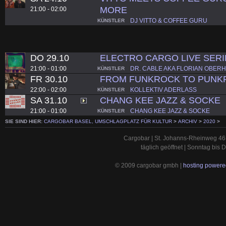
MORE
21:00 - 02:00
DJ VITTO & COFFEE GURU
KÜNSTLER
DO 29.10
ELECTRO CARGO LIVE SERI
21:00 - 01:00
DR. CABLE AKA FLORIAN OBER
KÜNSTLER
FR 30.10
FROM FUNKROCK TO PUNK
22:00 - 02:00
KOLLEKTIV ADERLASS
KÜNSTLER
SA 31.10
CHANG KEE JAZZ & SOCKE
21:00 - 01:00
CHANG KEE JAZZ & SOCKE
KÜNSTLER
SIE SIND HIER:
CARGOBAR BASEL, UMSCHLAGPLATZ FÜR KULTUR
>
ARCHIV
>
2020
>
Cargobar | St. Johanns-Rheinweg 46 
täglich geöffnet | Sonntag bis
© 2009 cargobar gmbh |
hosting powered