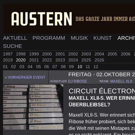
AKTUELL
PROGRAMM
MUSIK
KUNST
ARCH
SUCHE
1997
1998
1999
2000
2001
2002
2003
2004
2005
2006
2019
2020
2021
2022
2023
2024
2025
2026
01
02
03
04
05
06
07
08
09
10
11
12
FREITAG
•
02.OKTOBER 
« VORHERIGER EVENT
DJ RIBOSE
MAXELL XLII
KÜNSTLER
REIHE
CIRCUIT ÉLECTRO
MAXELL XLII-S. WER ERINN
ÜBERBLEIBSEL?
Maxell XLII-S. Wer erinnert si
Ribose früher probiert, sich b
die Welt mit seinen Mixtapes zu
es so nicht geklappt. Ein biss