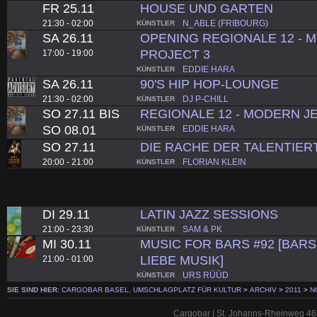
FR 25.11
HOUSE UND GARTEN
21:30 - 02:00
N_ABLE (FRIBOURG)
KÜNSTLER
SA 26.11
OPENING REGIONALE 12 - 
PROJECT 3
17:00 - 19:00
EDDIE HARA
KÜNSTLER
SA 26.11
90'S HIP HOP-LOUNGE
21:30 - 02:00
DJ P-CHILL
KÜNSTLER
SO 27.11 BIS
REGIONALE 12 - MODERN JE
SO 08.01
EDDIE HARA
KÜNSTLER
SO 27.11
DIE RACHE DER TALENTIER
20:00 - 21:00
FLORIAN KLEIN
KÜNSTLER
DI 29.11
LATIN JAZZ SESSIONS
21:00 - 23:30
SAM & PK
KÜNSTLER
MI 30.11
MUSIC FOR BARS #92 [BARS.
LIEBE MUSIK]
21:00 - 01:00
URS RÜÜD
KÜNSTLER
SIE SIND HIER:
CARGOBAR BASEL, UMSCHLAGPLATZ FÜR KULTUR
>
ARCHIV
>
2011
>
N
Cargobar | St. Johanns-Rheinweg 46 