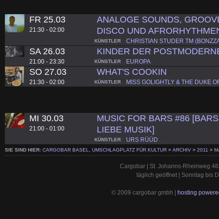
FR 25.03
ANALOGE SOUNDS, GROOVE
DISCO UND AFRORHYTHME
21:30 - 02:00
CHRISTIAN STUDER TM (BONZZA
KÜNSTLER
SA 26.03
KINDER DER POSTMODERN
21:00 - 23:30
EUROPA
KÜNSTLER
SO 27.03
WHAT'S COOKIN
21:30 - 02:00
MISS GOLIGHTLY & THE DUKE O
KÜNSTLER
MI 30.03
MUSIC FOR BARS #86 [BARS.
LIEBE MUSIK]
21:00 - 01:00
URS RÜÜD
KÜNSTLER
SIE SIND HIER:
CARGOBAR BASEL, UMSCHLAGPLATZ FÜR KULTUR
>
ARCHIV
>
2011
>
M
Cargobar | St. Johanns-Rheinweg 46 
täglich geöffnet | Sonntag bis
© 2009 cargobar gmbh |
hosting powered