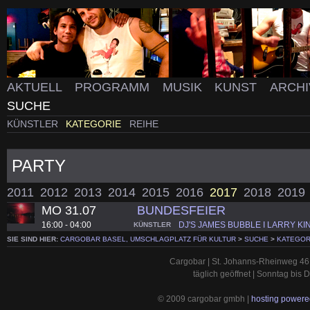
AKTUELL
PROGRAMM
MUSIK
KUNST
ARCH
SUCHE
KÜNSTLER
KATEGORIE
REIHE
PARTY
2011
2012
2013
2014
2015
2016
2017
2018
2019
MO 31.07
BUNDESFEIER
16:00 - 04:00
DJ'S JAMES BUBBLE I LARRY KI
KÜNSTLER
SIE SIND HIER:
CARGOBAR BASEL, UMSCHLAGPLATZ FÜR KULTUR
>
SUCHE
>
KATEGOR
Cargobar | St. Johanns-Rheinweg 46 
täglich geöffnet | Sonntag bis
© 2009 cargobar gmbh |
hosting powered