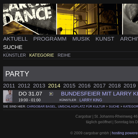
AKTUELL
PROGRAMM
MUSIK
KUNST
ARCH
SUCHE
KÜNSTLER
KATEGORIE
REIHE
PARTY
2011
2012
2013
2014
2015
2016
2017
2018
2019
DO 31.07
BUNDESFEIER MIT LARRY K
19:00 - 01:00
LARRY KING
KÜNSTLER
SIE SIND HIER:
CARGOBAR BASEL, UMSCHLAGPLATZ FÜR KULTUR
>
SUCHE
>
KATEGOR
Cargobar | St. Johanns-Rheinweg 46 
täglich geöffnet | Sonntag bis
© 2009 cargobar gmbh |
hosting powered