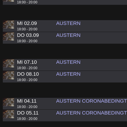
18:00 - 20:00
MI 02.09
AUSTERN
18:00 - 20:00
DO 03.09
AUSTERN
18:00 - 20:00
MI 07.10
AUSTERN
18:00 - 20:00
DO 08.10
AUSTERN
18:00 - 20:00
MI 04.11
AUSTERN CORONABEDINGT
18:00 - 20:00
DO 05.11
AUSTERN CORONABEDINGT
18:00 - 20:00