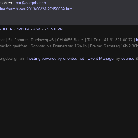
pfohlen:
bar@cargobar.ch
sine.fr/archives/2013/06/24/27450039.html
 KULTUR
>
ARCHIV
>
2020
>
>
AUSTERN
ar | St. Johanns-Rheinweg 46 | CH-4056 Basel | Tel Fax +41 61 321 00 72 |
täglich geöffnet | Sonntag bis Donnerstag 16h-1h | Freitag Samstag 16h-2.30
argobar gmbh |
hosting powered by oriented.net
|
Event Manager
by
esense
&