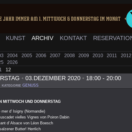
K
KUNST
ARCHIV
KONTAKT
RESERVATIO
03
2004
2005
2006
2007
2008
2009
2010
2011
201
25
2026
1
12
ERSTAG
•
03.DEZEMBER 2020
•
18:00 - 20:00
GENUSS
KATEGORIE
N MITTWOCH UND DONNERSTAG
 mer d' Isigny (Normandie)
uscadet vielles Vignes von Poiron Dabin
ant d' Alsace von Léon Boesch
alzener Butter! Herrlich