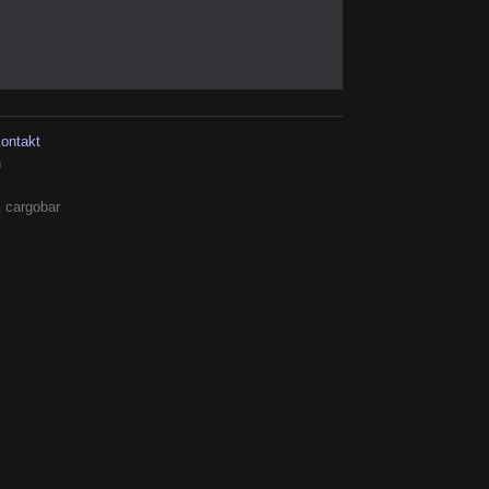
kontakt
h
 cargobar