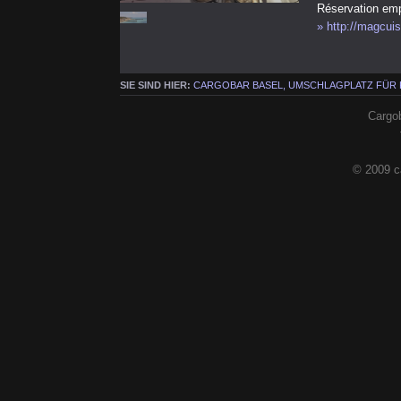
Réservation em
» http://magcui
SIE SIND HIER:
CARGOBAR BASEL, UMSCHLAGPLATZ FÜR
Cargob
© 2009 c