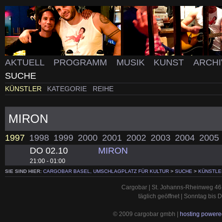
AKTUELL
PROGRAMM
MUSIK
KUNST
ARCH
SUCHE
KÜNSTLER
KATEGORIE
REIHE
MIRON
1997
1998
1999
2000
2001
2002
2003
2004
2005
DO 02.10
MIRON
21:00 - 01:00
SIE SIND HIER:
CARGOBAR BASEL, UMSCHLAGPLATZ FÜR KULTUR
>
SUCHE
>
KÜNSTLE
Cargobar | St. Johanns-Rheinweg 46 
täglich geöffnet | Sonntag bis
© 2009 cargobar gmbh |
hosting powered