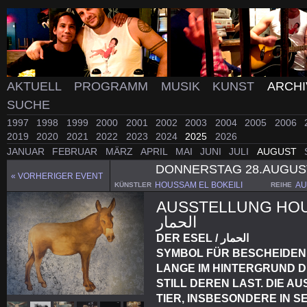
AKTUELL
PROGRAMM
MUSIK
KUNST
ARCH
SUCHE
1997
1998
1999
2000
2001
2002
2003
2004
2005
2006
2019
2020
2021
2022
2023
2024
2025
2026
JANUAR
FEBRUAR
MÄRZ
APRIL
MAI
JUNI
JULI
AUGUST
DONNERSTAG 28.AUGUST
« VORHERIGER EVENT
HOUSSAM EL BOKEILI
AU
KÜNSTLER
REIHE
AUSSTELLUNG HOUS
الحمار
DER ESEL / الحمار
SYMBOL FÜR BESCHEIDENH
LANGE IM HINTERGRUND D
STILL DEREN LAST. DIE A
TIER, INSBESONDERE IN S