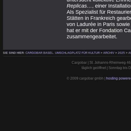
Replicas…
, einer Installat
Als Spezialist für Restauri
Stätten in Frankreich gearb
von Ladurée in Paris sowi
hat er mit der Fondation C
zusammengearbeitet.
SIE SIND HIER:
CARGOBAR BASEL, UMSCHLAGPLATZ FÜR KULTUR
>
ARCHIV
>
2025
>
A
Cargobar | St. Johanns-Rheinweg 46 
täglich geöffnet | Sonntag bis
© 2009 cargobar gmbh |
hosting powered