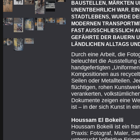
BAUSTELLEN, MÄRKTEN U
UNENTBEHRLICH WAR. EIN
STADTLEBENS, WURDE DE
MODERNEN TRANSPORTMIT
FAST AUSSCHLIESSLICH AU
EFÄHRTE DER BAUERN UND
ÄNDLICHEN ALLTAGS UND
Durch eine Arbeit, die Foto
beleuchtet die Ausstellung d
handgefertigten „Uniformen“,
Kompositionen aus recycelte
Seilen oder Metallteilen. J
flüchtigen, rohen Kunstwerk
verankerten, volkstümlichen
Dokumente zeigen eine Welt
ist – in der sich Kunst in e
Houssam El Bokeili
Houssam Bokeili ist ein fran
Praxis: Fotograf, Maler, S
untersucht kollektive Erinn