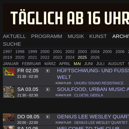
AKTUELL
PROGRAMM
MUSIK
KUNST
ARCH
SUCHE
1997
1998
1999
2000
2001
2002
2003
2004
2005
2006
2019
2020
2021
2022
2023
2024
2025
2026
JANUAR
FEBRUAR
MÄRZ
APRIL
MAI
JUNI
JULI
AUGUST
FR 02.05
HÜFTSCHWUNG- UND FUSS
WELT
21:30 - 02:30
UHURU SOUND RESISTANCE
KÜNSTLER
SA 03.05
SOULFOOD, URBAN MUSIC 
21:30 - 02:30
CLUE'56; GIDDLA
KÜNSTLER
DO 08.05
GENIUS LEE WESLEY QUAR
20:00 - 22:00
GENIUS LEE WESLEY QUARTET
KÜNSTLER
SA 10.05
WELCOME TO THE CLUB