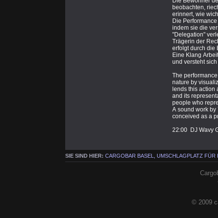
Die Bewohner des
beobachten, riec
erinnert, wie wi
Die Performance 
indem sie die ver
"Delegation" verl
Trägerin der Rec
erfolgt durch di
Eine Klang Arbei
und versteht sic
The performance, 
nature by visuali
lends this action 
and its represent
people who repres
A sound work by 
conceived as a pr
22:00 DJ Wavy G
SIE SIND HIER:
CARGOBAR BASEL, UMSCHLAGPLATZ FÜR
Cargob
© 2009 c