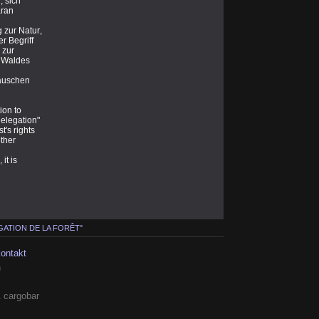
, sich
aran
 zur Natur,
r Begriff
 zur
s Waldes
räuschen
ion to
delegation"
t's rights
other
it is
GATION DE LA FORÊT"
kontakt
h
 cargobar