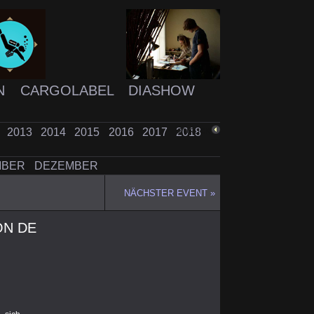
N
CARGOLABEL
DIASHOW
2
2013
2014
2015
2016
2017
2018
ZURÜCK
MBER
DEZEMBER
NÄCHSTER EVENT »
ON DE