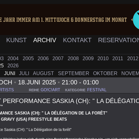
K
KUNST
ARCHIV
KONTAKT
RESERVATIO
03
2004
2005
2006
2007
2008
2009
2010
2011
201
25
2026
I
JUNI
JULI
AUGUST
SEPTEMBER
OKTOBER
NOVE
WOCH
•
18.JUNI 2025
•
21:00 - 01:00
RTISTS
GO!C!ART
FESTIVAL
REIHE
KATEGORIE
 PERFORMANCE SASKIA (CH): " LA DÉLÉGATI
"
MANCE SASKIA (CH): " LA DÉLÉGATION DE LA FORÊT"
Y GRAVY (USA) FREESTYLE BEATS
e Saskia (CH): " La Délégation de la forêt"