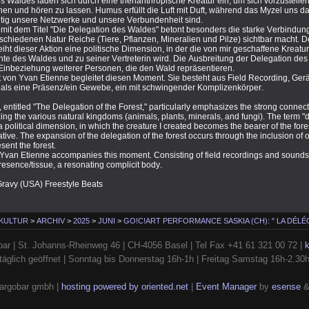
 Waldes laden sich durch eine therianthropische Kreatur ein, um sich vorzustellen
hen und hören zu lassen. Humus erfüllt die Luft mit Duft, während das Myzel uns d
chtig unsere Netzwerke und unsere Verbundenheit sind.
mit dem Titel "Die Delegation des Waldes" betont besonders die starke Verbindung
schiedenen Natur Reiche (Tiere, Pflanzen, Mineralien und Pilze) sichtbar macht. De
eiht dieser Aktion eine politische Dimension, in der die von mir geschaffene Kreatur
hte des Waldes und zu seiner Vertreterin wird. Die Ausbreitung der Delegation de
e Einbeziehung weiterer Personen, die den Wald repräsentieren.
t von Yvan Etienne begleitet diesen Moment. Sie besteht aus Field Recording, Ge
h als eine Präsenz/ein Gewebe, ein mit schwingender Komplizenkörper.
entitled "The Delegation of the Forest," particularly emphasizes the strong connect
zing the various natural kingdoms (animals, plants, minerals, and fungi). The term "
a political dimension, in which the creature I created becomes the bearer of the fores
ative. The expansion of the delegation of the forest occurs through the inclusion of 
ent the forest.
Yvan Etienne accompanies this moment. Consisting of field recordings and sounds, 
esence/tissue, a resonating complicit body.
ravy (USA) Freestyle Beats
 KULTUR
>
ARCHIV
>
2025
>
JUNI
>
GO!C!ART PERFORMANCE SASKIA (CH): " LA DÉLÉ
ar | St. Johanns-Rheinweg 46 | CH-4056 Basel | Tel Fax +41 61 321 00 72 |
täglich geöffnet | Sonntag bis Donnerstag 16h-1h | Freitag Samstag 16h-2.30
argobar gmbh |
hosting powered by oriented.net
|
Event Manager
by
esense
&