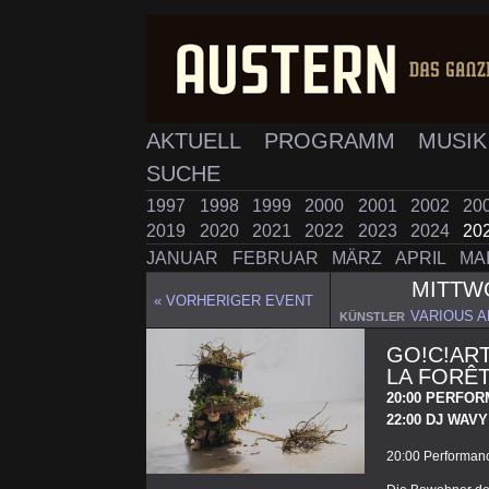
AKTUELL
PROGRAMM
MUSI
SUCHE
1997
1998
1999
2000
2001
2002
20
2019
2020
2021
2022
2023
2024
20
JANUAR
FEBRUAR
MÄRZ
APRIL
MA
MITT
« VORHERIGER EVENT
VARIOUS A
KÜNSTLER
GO!C!ART
LA FORÊT
20:00 PERFOR
22:00 DJ WAV
20:00 Performanc