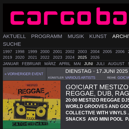
AKTUELL
PROGRAMM
MUSIK
KUNST
ARCH
SUCHE
1997
1998
1999
2000
2001
2002
2003
2004
2005
2006
2019
2020
2021
2022
2023
2024
2025
2026
JANUAR
FEBRUAR
MÄRZ
APRIL
MAI
JUNI
JULI
AUGUST
DIENSTAG
•
17.JUNI 202
« VORHERIGER EVENT
VARIOUS ARTISTS
GO!C!
KÜNSTLER
REIHE
GO!C!ART MESTIZO
REGGAE, DUB, RA
20:00 MESTIZO REGGAE DJ
WORLD GROOVES AND GOOD
COLLECTIVE WITH VINYLS 
SNACKS AND MINI POOL PA