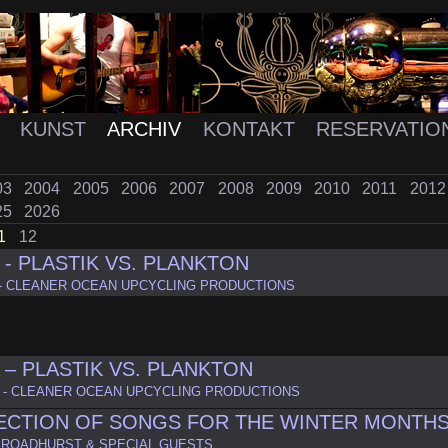
K
KUNST
ARCHIV
KONTAKT
RESERVATIO
03
2004
2005
2006
2007
2008
2009
2010
2011
201
25
2026
1
12
- PLASTIK VS. PLANKTON
- CLEANER OCEAN UPCYCLING PRODUCTIONS
– PLASTIK VS. PLANKTON
 - CLEANER OCEAN UPCYCLING PRODUCTIONS
ECTION OF SONGS FOR THE WINTER MONTH
BROADHURST & SPECIAL GUESTS