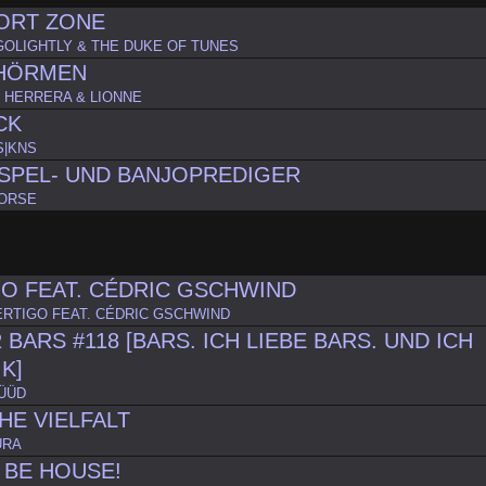
ORT ZONE
GOLIGHTLY & THE DUKE OF TUNES
CHÖRMEN
 HERRERA & LIONNE
CK
S|KNS
SPEL- UND BANJOPREDIGER
HORSE
O FEAT. CÉDRIC GSCHWIND
ERTIGO FEAT. CÉDRIC GSCHWIND
BARS #118 [BARS. ICH LIEBE BARS. UND ICH
K]
ÜÜD
HE VIELFALT
URA
 BE HOUSE!