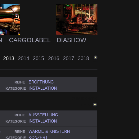
N
CARGOLABEL
DIASHOW
2
2013
2014
2015
2016
2017
2018
ZURÜCK
ERÖFFNUNG
REIHE
INSTALLATION
KATEGORIE
ZURÜCK NACH
OBEN
AUSSTELLUNG
REIHE
INSTALLATION
KATEGORIE
S
WÄRME & KNISTERN
REIHE
KONZERT
KATEGORIE