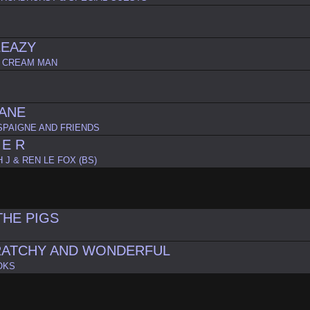
LEAZY
E CREAM MAN
ANE
SPAIGNE AND FRIENDS
 E R
 J & REN LE FOX (BS)
THE PIGS
CRATCHY AND WONDERFUL
OKS