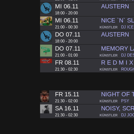
MI 06.11
AUSTERN
18:00 - 20:00
MI 06.11
NICE `N` S
21:00 - 00:30
DJ IC
KÜNSTLER
DO 07.11
AUSTERN
18:00 - 20:00
DO 07.11
MEMORY L
21:00 - 01:00
DJ DE
KÜNSTLER
FR 08.11
R E D M I X
21:30 - 02:30
ROUGH
KÜNSTLER
FR 15.11
NIGHT OF 
21:30 - 02:00
PSY
KÜNSTLER
SA 16.11
NOISY, S
21:30 - 02:30
DJ JO
KÜNSTLER