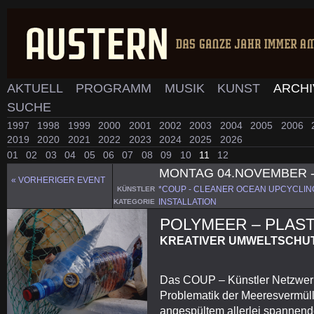
AKTUELL
PROGRAMM
MUSIK
KUNST
ARCH
SUCHE
1997
1998
1999
2000
2001
2002
2003
2004
2005
2006
2019
2020
2021
2022
2023
2024
2025
2026
01
02
03
04
05
06
07
08
09
10
11
12
MONTAG 04.NOVEMBER 
« VORHERIGER EVENT
*COUP - CLEANER OCEAN UPCYCLI
KÜNSTLER
INSTALLATION
KATEGORIE
POLYMEER – PLAST
KREATIVER UMWELTSCHUT
Das COUP – Künstler Netzwerk 
Problematik der Meeresvermüll
angespültem allerlei spannen