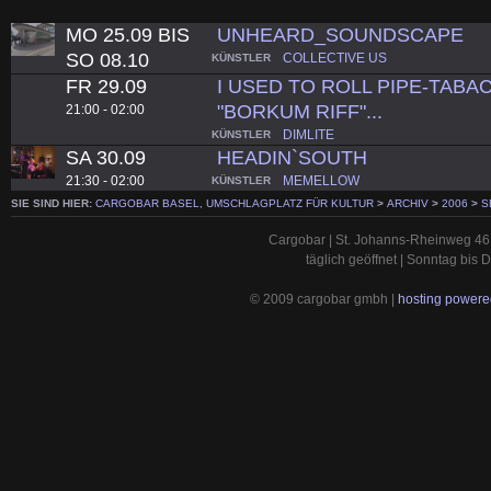
MO 25.09 BIS
UNHEARD_SOUNDSCAPE
SO 08.10
COLLECTIVE US
KÜNSTLER
FR 29.09
I USED TO ROLL PIPE-TABA
"BORKUM RIFF"...
21:00 - 02:00
DIMLITE
KÜNSTLER
SA 30.09
HEADIN`SOUTH
21:30 - 02:00
MEMELLOW
KÜNSTLER
SIE SIND HIER:
CARGOBAR BASEL, UMSCHLAGPLATZ FÜR KULTUR
>
ARCHIV
>
2006
>
S
Cargobar | St. Johanns-Rheinweg 46 
täglich geöffnet | Sonntag bis
© 2009 cargobar gmbh |
hosting powered