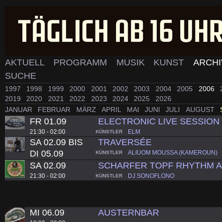
AKTUELL
PROGRAMM
MUSIK
KUNST
ARCH
SUCHE
1997
1998
1999
2000
2001
2002
2003
2004
2005
2006
2019
2020
2021
2022
2023
2024
2025
2026
JANUAR
FEBRUAR
MÄRZ
APRIL
MAI
JUNI
JULI
AUGUST
FR 01.09
ELECTRONIC LIVE SESSION
21:30 - 02:00
ELM
KÜNSTLER
SA 02.09 BIS
TRAVERSÉE
DI 05.09
ALIUOM MOUSSA (KAMEROUN)
KÜNSTLER
SA 02.09
SCHARFER TOPF RHYTHM 
21:30 - 02:00
DJ SONOFLONO
KÜNSTLER
MI 06.09
AUSTERNBAR