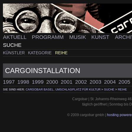
AKTUELL
PROGRAMM
MUSIK
KUNST
ARCH
SUCHE
KÜNSTLER
KATEGORIE
REIHE
CARGOINSTALLATION
1997
1998
1999
2000
2001
2002
2003
2004
2005
SIE SIND HIER:
CARGOBAR BASEL, UMSCHLAGPLATZ FÜR KULTUR
>
SUCHE
>
REIHE
Cargobar | St. Johanns-Rheinweg 46 
täglich geöffnet | Sonntag bis
© 2009 cargobar gmbh |
hosting powered