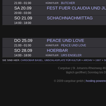
21:00 - 01:00
BUTCHER
KÜNSTLER
SA 20.09
FEST FUER CLAUDIA UND J
20:00 - 03:00
SO 21.09
SCHACHNACHMITTAG
14:00 - 18:00
DO 25.09
PEACE UND LOVE
21:00 - 01:00
PEACE UND LOVE
KÜNSTLER
SO 28.09
HOERBAR
14:00 - 18:00
URS ENGELER
KÜNSTLER
SIE SIND HIER:
CARGOBAR BASEL, UMSCHLAGPLATZ FÜR KULTUR
>
ARCHIV
>
1997
>
S
Cargobar | St. Johanns-Rheinweg 46 
täglich geöffnet | Sonntag bis
© 2009 cargobar gmbh |
hosting powered