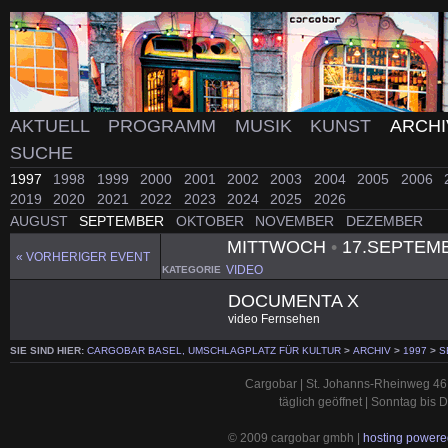
AKTUELL
PROGRAMM
MUSIK
KUNST
ARCH
SUCHE
1997
1998
1999
2000
2001
2002
2003
2004
2005
2006
2019
2020
2021
2022
2023
2024
2025
2026
AUGUST
SEPTEMBER
OKTOBER
NOVEMBER
DEZEMBER
MITTWOCH
•
17.SEPTEM
« VORHERIGER EVENT
VIDEO
KATEGORIE
DOCUMENTA X
video Fernsehen
SIE SIND HIER:
CARGOBAR BASEL, UMSCHLAGPLATZ FÜR KULTUR
>
ARCHIV
>
1997
>
S
Cargobar | St. Johanns-Rheinweg 46 
täglich geöffnet | Sonntag bis
© 2009 cargobar gmbh |
hosting powered